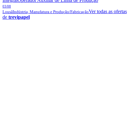
Integral
Operador Auxiliar de Linha de Produção
03/08
Ver todas as ofertas
Lousã
Indústria, Manufatura e Produção/Fabricação
de
trevipapel