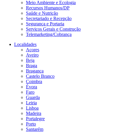
Meio Ambiente e Ecologia
Recursos Humanos/DP
Saúde e Nutrição
Secretariado e Recepção
Segurança e Portaria
Serviços Gerais e Construção
Telemarketing/Cobrança
Localidades
Açores
Aveiro
Beja
Braga
Bragança
Castelo Branco
Coimbra
Évora
Faro
Guarda
Leiria
Lisboa
Madeira
Portalegre
Porto
Santarém