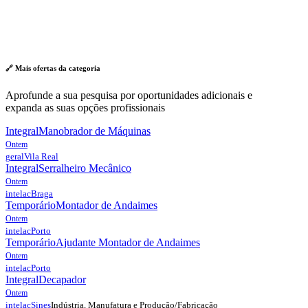
🔗 Mais ofertas da
categoria
Aprofunde a sua pesquisa por oportunidades adicionais e
expanda as suas opções profissionais
Integral
Manobrador de Máquinas
Ontem
geral
Vila Real
Integral
Serralheiro Mecânico
Ontem
intelac
Braga
Temporário
Montador de Andaimes
Ontem
intelac
Porto
Temporário
Ajudante Montador de Andaimes
Ontem
intelac
Porto
Integral
Decapador
Ontem
Indústria, Manufatura e Produção/Fabricação
intelac
Sines