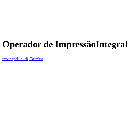
Operador de Impressão
Integral
trevipapel
Lousã, Coimbra