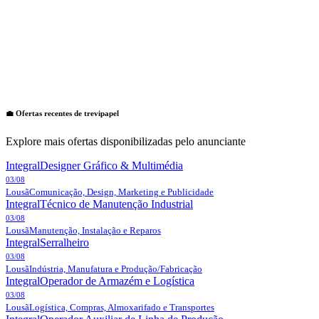
💼 Ofertas recentes de
trevipapel
Explore mais ofertas disponibilizadas pelo anunciante
Integral
Designer Gráfico & Multimédia
03/08
Lousã
Comunicação, Design, Marketing e Publicidade
Integral
Técnico de Manutenção Industrial
03/08
Lousã
Manutenção, Instalação e Reparos
Integral
Serralheiro
03/08
Lousã
Indústria, Manufatura e Produção/Fabricação
Integral
Operador de Armazém e Logística
03/08
Lousã
Logística, Compras, Almoxarifado e Transportes