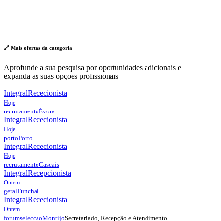
🔗 Mais ofertas da
categoria
Aprofunde a sua pesquisa por oportunidades adicionais e
expanda as suas opções profissionais
Integral
Rececionista
Hoje
recrutamento
Évora
Integral
Rececionista
Hoje
porto
Porto
Integral
Rececionista
Hoje
recrutamento
Cascais
Integral
Recepcionista
Ontem
geral
Funchal
Integral
Rececionista
Ontem
Secretariado, Recepção e Atendimento
forumseleccao
Montijo