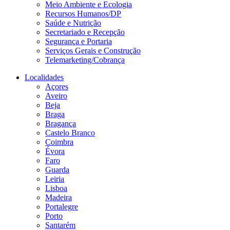
Meio Ambiente e Ecologia
Recursos Humanos/DP
Saúde e Nutrição
Secretariado e Recepção
Segurança e Portaria
Serviços Gerais e Construção
Telemarketing/Cobrança
Localidades
Açores
Aveiro
Beja
Braga
Bragança
Castelo Branco
Coimbra
Évora
Faro
Guarda
Leiria
Lisboa
Madeira
Portalegre
Porto
Santarém