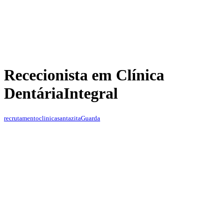
Rececionista em Clínica
Dentária
Integral
recrutamentoclinicasantazita
Guarda