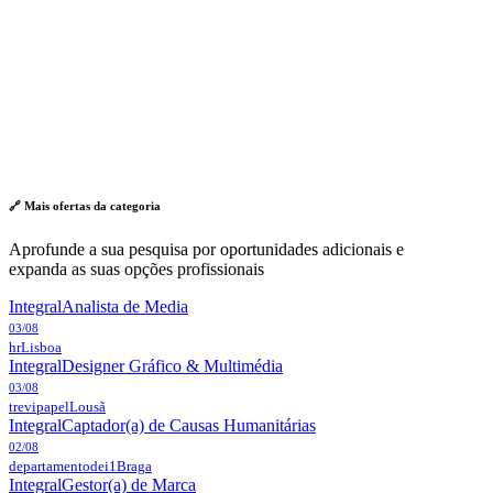
🔗 Mais ofertas da
categoria
Aprofunde a sua pesquisa por oportunidades adicionais e
expanda as suas opções profissionais
Integral
Analista de Media
03/08
hr
Lisboa
Integral
Designer Gráfico & Multimédia
03/08
trevipapel
Lousã
Integral
Captador(a) de Causas Humanitárias
02/08
departamentodei1
Braga
Integral
Gestor(a) de Marca