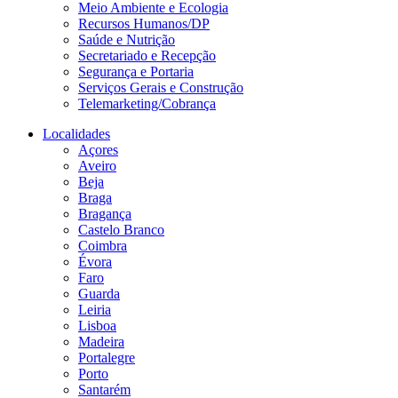
Meio Ambiente e Ecologia
Recursos Humanos/DP
Saúde e Nutrição
Secretariado e Recepção
Segurança e Portaria
Serviços Gerais e Construção
Telemarketing/Cobrança
Localidades
Açores
Aveiro
Beja
Braga
Bragança
Castelo Branco
Coimbra
Évora
Faro
Guarda
Leiria
Lisboa
Madeira
Portalegre
Porto
Santarém