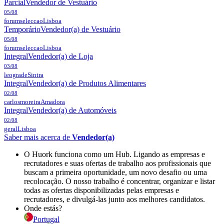
Parcial
Vendedor de Vestuário
05/08
forumseleccao
Lisboa
Temporário
Vendedor(a) de Vestuário
05/08
forumseleccao
Lisboa
Integral
Vendedor(a) de Loja
03/08
leograde
Sintra
Integral
Vendedor(a) de Produtos Alimentares
02/08
carlosmoreira
Amadora
Integral
Vendedor(a) de Automóveis
02/08
geral
Lisboa
Saber mais acerca de
Vendedor(a)
O Huork funciona como um Hub. Ligando as empresas e
recrutadores e suas ofertas de trabalho aos profissionais que
buscam a primeira oportunidade, um novo desafio ou uma
recolocação. O nosso trabalho é concentrar, organizar e listar
todas as ofertas disponibilizadas pelas empresas e
recrutadores, e divulgá-las junto aos melhores candidatos.
Onde estás?
Portugal