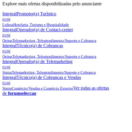
Explore mais ofertas disponibilizadas pelo anunciante
Integral
Promotor(a) Turístico
05/08
Lisboa
Hotelaria, Turismo e Hospitalidade
Integral
Operador(a) de Contact-center
05/08
Oeiras
Telemarketing, Teleatendimento/Suporte e Cobrança
Integral
Técnico(a) de Cobranças
05/08
Oeiras
Telemarketing, Teleatendimento/Suporte e Cobrança
Integral
Operador(a) de Telemarketing
05/08
Sintra
Telemarketing, Teleatendimento/Suporte e Cobrança
Integral
Técnico(a) de Cobranças e Vendas
05/08
Ver todas as ofertas
Sintra
Comércio/Vendas e Comércio Exterior
de
forumseleccao