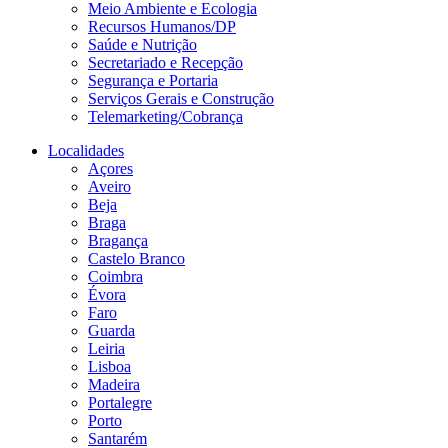
Meio Ambiente e Ecologia
Recursos Humanos/DP
Saúde e Nutrição
Secretariado e Recepção
Segurança e Portaria
Serviços Gerais e Construção
Telemarketing/Cobrança
Localidades
Açores
Aveiro
Beja
Braga
Bragança
Castelo Branco
Coimbra
Évora
Faro
Guarda
Leiria
Lisboa
Madeira
Portalegre
Porto
Santarém